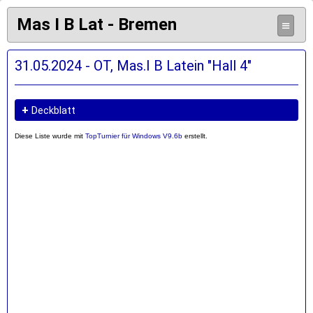
Mas I B Lat - Bremen
≡
31.05.2024 - OT, Mas.I B Latein "Hall 4"
+
Deckblatt
Diese Liste wurde mit
TopTurnier für Windows V9.6b
erstellt.